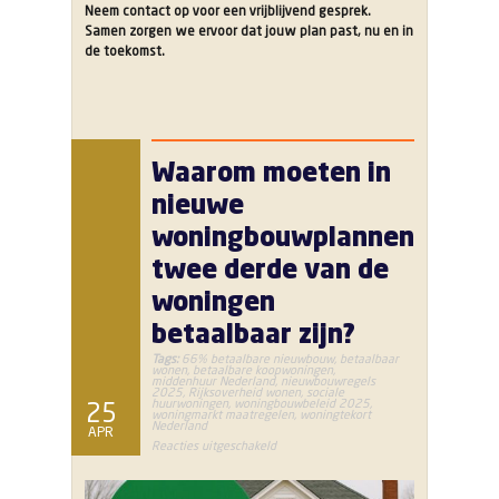
Neem contact op voor een vrijblijvend gesprek.
Samen zorgen we ervoor dat jouw plan past, nu en in
de toekomst.
Waarom moeten in
nieuwe
woningbouwplannen
twee derde van de
woningen
betaalbaar zijn?
Tags:
66% betaalbare nieuwbouw
,
betaalbaar
wonen
,
betaalbare koopwoningen
,
middenhuur Nederland
,
nieuwbouwregels
2025
,
Rijksoverheid wonen
,
sociale
huurwoningen
,
woningbouwbeleid 2025
,
25
woningmarkt maatregelen
,
woningtekort
Nederland
APR
voor
Reacties uitgeschakeld
Waarom
moeten
in
nieuwe