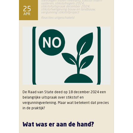
toevoegen indien relevant)
,
stikstof intern
salderen
,
stikstofregels 2024
,
stikstofuitspraak december 2024
,
25
stikstofwetgeving bouw en landbouw
,
vergunning stikstofproject
APR
voor
Reacties uitgeschakeld
Wat
betekent
de
stikstofuitspraak
van
december
2024
voor
uw
project?
De Raad van State deed op 18 december 2024 een
belangrijke uitspraak over stikstof en
vergunningverlening. Maar wat betekent dat precies
in de praktijk?
Wat was er aan de hand?