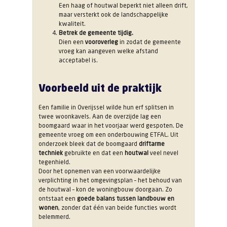
Een haag of houtwal beperkt niet alleen drift,
maar versterkt ook de landschappelijke
kwaliteit.
Betrek de gemeente tijdig.
Dien een
vooroverleg
in zodat de gemeente
vroeg kan aangeven welke afstand
acceptabel is.
Voorbeeld uit de praktijk
Een familie in Overijssel wilde hun erf splitsen in
twee woonkavels. Aan de overzijde lag een
boomgaard waar in het voorjaar werd gespoten. De
gemeente vroeg om een onderbouwing ETFAL. Uit
onderzoek bleek dat de boomgaard
driftarme
techniek
gebruikte en dat een
houtwal
veel nevel
tegenhield.
Door het opnemen van een voorwaardelijke
verplichting in het omgevingsplan – het behoud van
de houtwal – kon de woningbouw doorgaan. Zo
ontstaat een
goede balans tussen landbouw en
wonen
, zonder dat één van beide functies wordt
belemmerd.