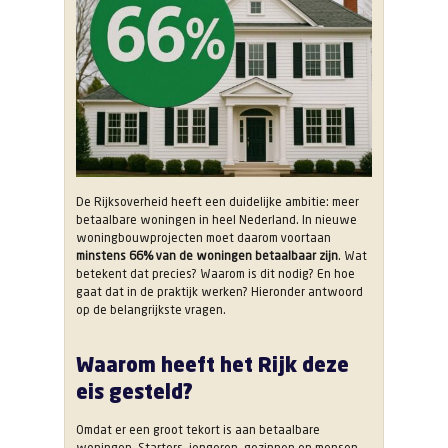
woningbouwplannen
twee
derde
van
de
woningen
betaalbaar
zijn?
De Rijksoverheid heeft een duidelijke ambitie: meer
betaalbare woningen in heel Nederland. In nieuwe
woningbouwprojecten moet daarom voortaan
minstens 66% van de woningen betaalbaar zijn
. Wat
betekent dat precies? Waarom is dit nodig? En hoe
gaat dat in de praktijk werken? Hieronder antwoord
op de belangrijkste vragen.
Waarom heeft het Rijk deze
eis gesteld?
Omdat er een groot tekort is aan betaalbare
woningen. Starters, jongeren, gezinnen en mensen