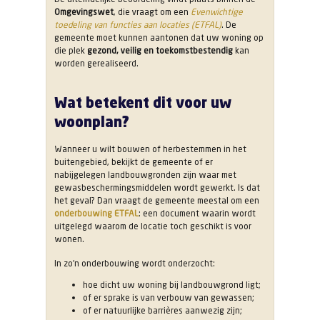
Omgevingswet
, die vraagt om een
Evenwichtige
toedeling van functies aan locaties (ETFAL)
. De
gemeente moet kunnen aantonen dat uw woning op
die plek
gezond, veilig en toekomstbestendig
kan
worden gerealiseerd.
Wat betekent dit voor uw
woonplan?
Wanneer u wilt bouwen of herbestemmen in het
buitengebied, bekijkt de gemeente of er
nabijgelegen landbouwgronden zijn waar met
gewasbeschermingsmiddelen wordt gewerkt. Is dat
het geval? Dan vraagt de gemeente meestal om een
onderbouwing ETFAL
: een document waarin wordt
uitgelegd waarom de locatie toch geschikt is voor
wonen.
In zo’n onderbouwing wordt onderzocht:
hoe dicht uw woning bij landbouwgrond ligt;
of er sprake is van verbouw van gewassen;
of er natuurlijke barrières aanwezig zijn;