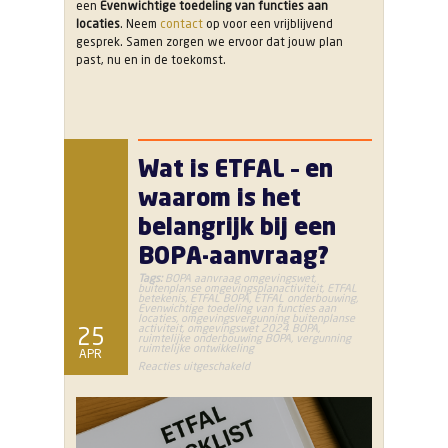
een
Evenwichtige toedeling van functies aan
locaties
. Neem
contact
op voor een vrijblijvend
gesprek. Samen zorgen we ervoor dat jouw plan
past, nu en in de toekomst.
Wat is ETFAL – en
waarom is het
belangrijk bij een
BOPA-aanvraag?
Tags:
BOPA aanvraag omgevingswet
,
buitenplanse omgevingsplanactiviteit
,
ETFAL
betekenis
,
ETFAL BOPA
,
ETFAL onderbouwing
,
Evenwichtige toedeling van functies aan
locaties
,
omgevingsvergunning buitenplanse
activiteit
,
omgevingswet 2024 BOPA
,
25
ruimtelijke onderbouwing BOPA
,
vergunning
ruimtelijke ontwikkeling
APR
voor
Reacties uitgeschakeld
Wat
is
ETFAL
–
en
waarom
is
het