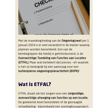
belangrijk
bij
een
BOPA-
aanvraag?
Met de inwerkingtreding van de
Omgevingswet
per 1
januari 2024 is er veel veranderd in de manier waarop
plannen worden beoordeeld. Een van de
kernbegrippen die hierbij is geïntroduceerd, is de
Evenwichtige Toedeling van Functies aan Locaties
(ETFAL)
. Maar wat betekent dat precies – en waarom
is het zo belangrijk bij een aanvraag voor een
buitenplanse omgevingsplanactiviteit (BOPA)
?
Wat is ETFAL?
ETFAL draait om het zorgen voor een
zorgvuldige,
evenwichtige afweging van functies op een locatie
.
De gemeente moet beoordelen of de gevraagde
ontwikkeling – bijvoorbeeld een woningbouwproject,