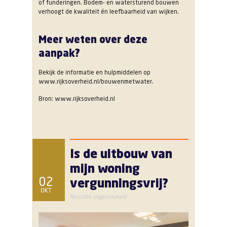
of funderingen. Bodem- en watersturend bouwen
verhoogt de kwaliteit én leefbaarheid van wijken.
Meer weten over deze
aanpak?
Bekijk de informatie en hulpmiddelen op
www.rijksoverheid.nl/bouwenmetwater.
Bron: www.rijksoverheid.nl
Is de uitbouw van
mijn woning
02
vergunningsvrij?
OKT
voor
Reacties uitgeschakeld
Is
de
uitbouw
van
mijn
woning