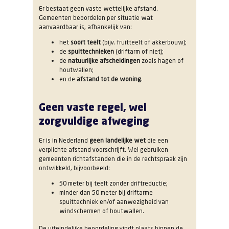
Er bestaat geen vaste wettelijke afstand.
Gemeenten beoordelen per situatie wat
aanvaardbaar is, afhankelijk van:
het
soort teelt
(bijv. fruitteelt of akkerbouw);
de
spuittechnieken
(driftarm of niet);
de
natuurlijke afscheidingen
zoals hagen of
houtwallen;
en de
afstand tot de woning
.
Geen vaste regel, wel
zorgvuldige afweging
Er is in Nederland
geen landelijke wet
die een
verplichte afstand voorschrijft. Wel gebruiken
gemeenten richtafstanden die in de rechtspraak zijn
ontwikkeld, bijvoorbeeld:
50 meter bij teelt zonder driftreductie;
minder dan 50 meter bij driftarme
spuittechniek en/of aanwezigheid van
windschermen of houtwallen.
De uiteindelijke beoordeling vindt plaats binnen de