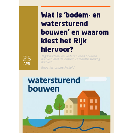
Wat is ‘bodem- en
watersturend
bouwen’ en waarom
kiest het Rijk
hiervoor?
Tags:
bodem- en watersturend bouwen
,
25
bouwen met de natuur
,
klimaatbestendig
bouwen
APR
voor
Reacties uitgeschakeld
Wat
is
‘bodem-
en
watersturend
bouwen’
en
waarom
kiest
het
Rijk
hiervoor?