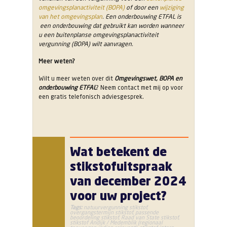
omgevingsplanactiviteit (BOPA)
of door een
wijziging
van het omgevingsplan
. Een onderbouwing ETFAL is
een onderbouwing dat gebruikt kan worden wanneer
u een buitenplanse omgevingsplanactiviteit
vergunning (BOPA) wilt aanvragen.
Meer weten?
Wilt u meer weten over dit
Omgevingswet, BOPA en
onderbouwing ETFAL
? Neem contact met mij op voor
een gratis telefonisch adviesgesprek.
Wat betekent de
stikstofuitspraak
van december 2024
voor uw project?
Tags:
natuurvergunning stikstof
,
overgangstermijn stikstof
,
passende
beoordeling stikstof
,
Raad van State stikstof
,
stikstof Andijk / Medemblik (regionaal