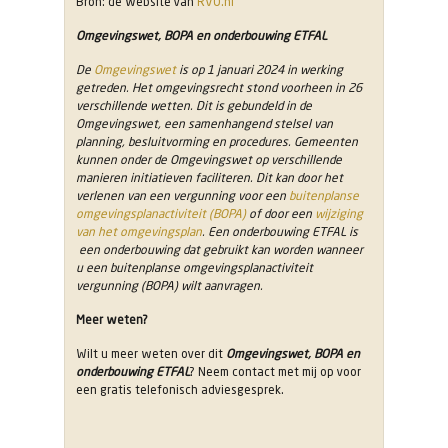
Bron: de website van
RVO.nl
Omgevingswet, BOPA en onderbouwing ETFAL
De
Omgevingswet
is op 1 januari 2024 in werking
getreden. Het omgevingsrecht stond voorheen in 26
verschillende wetten. Dit is gebundeld in de
Omgevingswet, een samenhangend stelsel van
planning, besluitvorming en procedures. Gemeenten
kunnen onder de Omgevingswet op verschillende
manieren initiatieven faciliteren. Dit kan door het
verlenen van een vergunning voor een
buitenplanse
omgevingsplanactiviteit (BOPA)
of door een
wijziging
van het omgevingsplan
. Een onderbouwing ETFAL is
een onderbouwing dat gebruikt kan worden wanneer
u een buitenplanse omgevingsplanactiviteit
vergunning (BOPA) wilt aanvragen.
Meer weten?
Wilt u meer weten over dit
Omgevingswet, BOPA en
onderbouwing ETFAL
? Neem contact met mij op voor
een gratis telefonisch adviesgesprek.