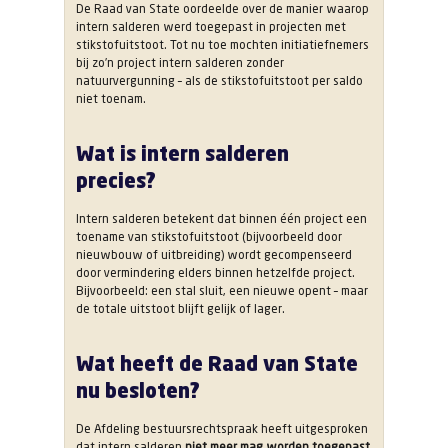
De Raad van State oordeelde over de manier waarop
intern salderen werd toegepast in projecten met
stikstofuitstoot. Tot nu toe mochten initiatiefnemers
bij zo’n project intern salderen zonder
natuurvergunning – als de stikstofuitstoot per saldo
niet toenam.
Wat is intern salderen
precies?
Intern salderen betekent dat binnen één project een
toename van stikstofuitstoot (bijvoorbeeld door
nieuwbouw of uitbreiding) wordt gecompenseerd
door vermindering elders binnen hetzelfde project.
Bijvoorbeeld: een stal sluit, een nieuwe opent – maar
de totale uitstoot blijft gelijk of lager.
Wat heeft de Raad van State
nu besloten?
De Afdeling bestuursrechtspraak heeft uitgesproken
dat intern salderen
niet meer mag worden toegepast