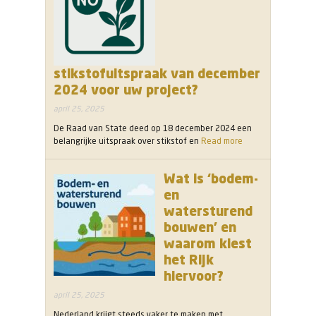
stikstofuitspraak van december
2024 voor uw project?
april 25, 2025
De Raad van State deed op 18 december 2024 een
belangrijke uitspraak over stikstof en
Read more
Wat is ‘bodem-
en
watersturend
bouwen’ en
waarom kiest
het Rijk
hiervoor?
april 25, 2025
Nederland krijgt steeds vaker te maken met