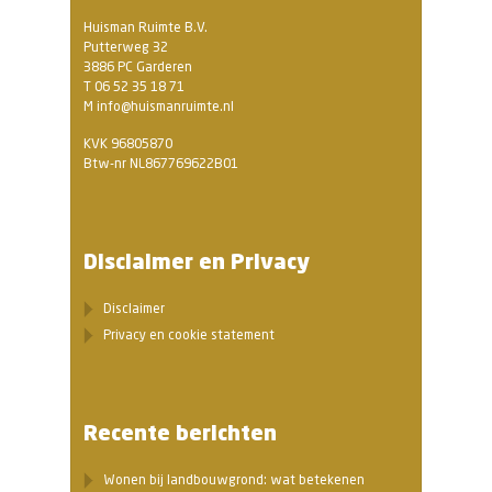
Huisman Ruimte B.V.
Putterweg 32
3886 PC Garderen
T 06 52 35 18 71
M info@huismanruimte.nl
KVK 96805870
Btw-nr NL867769622B01
Disclaimer en Privacy
Disclaimer
Privacy en cookie statement
Recente berichten
Wonen bij landbouwgrond: wat betekenen