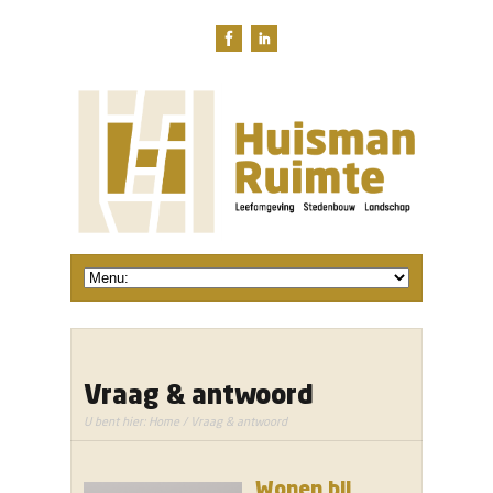
Vraag & antwoord
U bent hier:
Home
/ Vraag & antwoord
Wonen bij