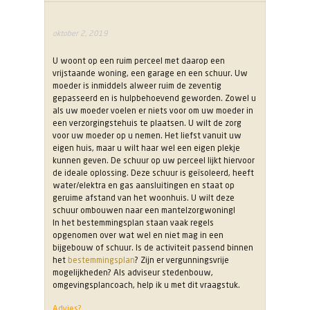
oktober 2, 2019
U woont op een ruim perceel met daarop een
vrijstaande woning, een garage en een schuur. Uw
moeder is inmiddels alweer ruim de zeventig
gepasseerd en is hulpbehoevend geworden. Zowel u
als uw moeder voelen er niets voor om uw moeder in
een verzorgingstehuis te plaatsen. U wilt de zorg
voor uw moeder op u nemen. Het liefst vanuit uw
eigen huis, maar u wilt haar wel een eigen plekje
kunnen geven. De schuur op uw perceel lijkt hiervoor
de ideale oplossing. Deze schuur is geïsoleerd, heeft
water/elektra en gas aansluitingen en staat op
geruime afstand van het woonhuis. U wilt deze
schuur ombouwen naar een mantelzorgwoning!
In het bestemmingsplan staan vaak regels
opgenomen over wat wel en niet mag in een
bijgebouw of schuur. Is de activiteit passend binnen
het
bestemmingsplan
? Zijn er vergunningsvrije
mogelijkheden? Als adviseur stedenbouw,
omgevingsplancoach, help ik u met dit vraagstuk.
Advies?