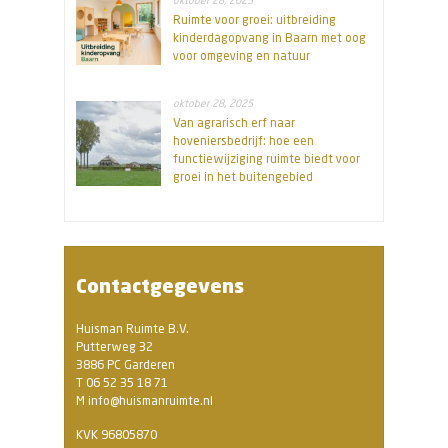
oktober 28, 2025
Ruimte voor groei: uitbreiding
kinderdagopvang in Baarn met oog
voor omgeving en natuur
oktober 28, 2025
Van agrarisch erf naar
hoveniersbedrijf: hoe een
functiewijziging ruimte biedt voor
groei in het buitengebied
Contactgegevens
Huisman Ruimte B.V.
Putterweg 32
3886 PC Garderen
T 06 52 35 18 71
M info@huismanruimte.nl
KVK 96805870