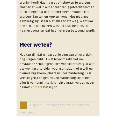
woning hoeft daarna niet afgebroken te worden,
maar moet wel in oude staat teruggebracht worden
of zo aangepast dat het niet meer bewoond kan
worden. Sanitair en keuken mogen dus niet meer
aanwezig zijn, maar niet alles hoeft weg, want ook
een schuur kan bv een wasbak o.i.d. hebben. Het
gaat er vooral om dat het niet meer bewoond wordt.
Meer weten?
Het kan zijn dat u naar aanleiding van dit overzicht
nog vragen hebt. U wilt bijvoorbeeld niet uw
bestaande schuur gebruiken voor mantelzorg. U wilt
uw woning uitbreiden voor mantelzorg of u wilt een
nieuwe bijgebouw plaatsen voor mantelzorg. Er is
veel mogelijk op gebied van mantelzorg, maar niet
alles is vergunningsvrij. Ik help u graag verder, neem
daarom
contact
met mij op.
Elspeet – Uitbreiding woonvilla en bieden
van logies