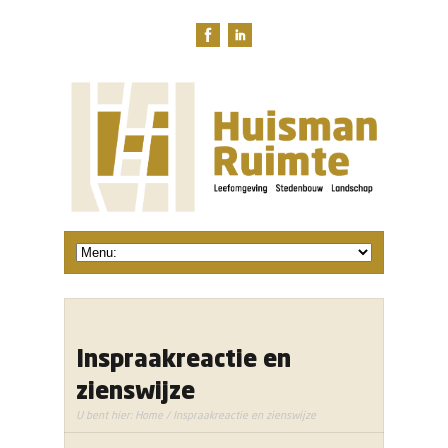
Inspraakreactie en
zienswijze
U bent hier:
Home
/ Inspraakreactie en zienswijze