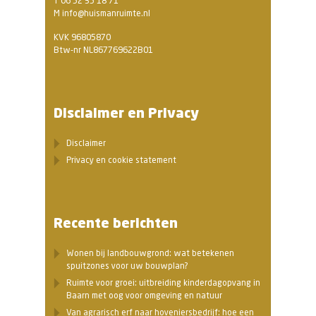
T 06 52 35 18 71
M info@huismanruimte.nl
KVK 96805870
Btw-nr NL867769622B01
Disclaimer en Privacy
Disclaimer
Privacy en cookie statement
Recente berichten
Wonen bij landbouwgrond: wat betekenen
spuitzones voor uw bouwplan?
Ruimte voor groei: uitbreiding kinderdagopvang in
Baarn met oog voor omgeving en natuur
Van agrarisch erf naar hoveniersbedrijf: hoe een