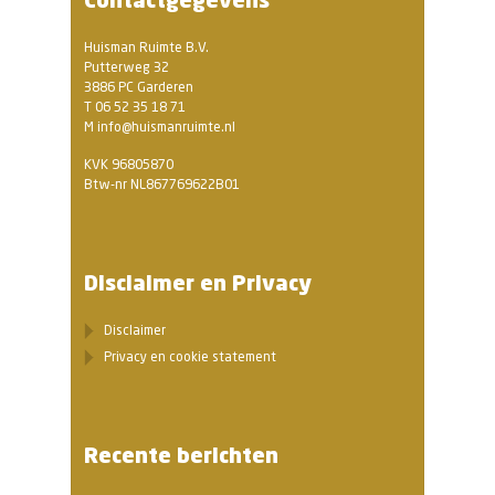
Huisman Ruimte B.V.
Putterweg 32
3886 PC Garderen
T 06 52 35 18 71
M info@huismanruimte.nl
KVK 96805870
Btw-nr NL867769622B01
Disclaimer en Privacy
Disclaimer
Privacy en cookie statement
Recente berichten