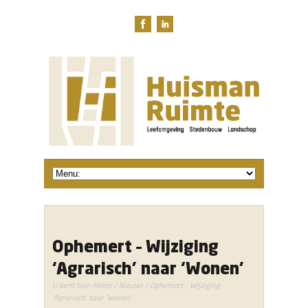
Ophemert – Wijziging
‘Agrarisch’ naar ‘Wonen’
U bent hier:
Home
/
Nieuws
/ Ophemert - Wijziging
'Agrarisch' naar 'Wonen'