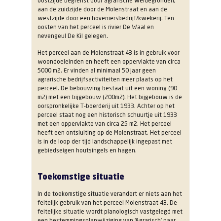
oostzijde begrenst door agrarische weidegronden,
aan de zuidzijde door de Molenstraat en aan de
westzijde door een hoveniersbedrijf/kwekerij. Ten
oosten van het perceel is rivier De Waal en
nevengeul De Kil gelegen.
Het perceel aan de Molenstraat 43 is in gebruik voor
woondoeleinden en heeft een oppervlakte van circa
5000 m2. Er vinden al minimaal 50 jaar geen
agrarische bedrijfsactiviteiten meer plaats op het
perceel. De bebouwing bestaat uit een woning (90
m2) met een bijgebouw (200m2). Het bijgebouw is de
oorspronkelijke T-boerderij uit 1933. Achter op het
perceel staat nog een historisch schuurtje uit 1933
met een oppervlakte van circa 25 m2. Het perceel
heeft een ontsluiting op de Molenstraat. Het perceel
is in de loop der tijd landschappelijk ingepast met
gebiedseigen houtsingels en hagen.
Toekomstige situatie
In de toekomstige situatie verandert er niets aan het
feitelijk gebruik van het perceel Molenstraat 43. De
feitelijke situatie wordt planologisch vastgelegd met
een bestemmingsplanwijziging van ‘Agrarisch’ naar