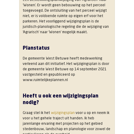
‘Wonen’. Er wordt geen bebouwing op het perceel
toegevoegd. De ontsluiting van het perceel wijzigt
niet, er is voldoende ruimte op eigen erf voor het
parkeren. Het voorliggend wijzigingsplan is de
juridisch-planologische regeling die de wijziging van
‘Agrarisch’ naar ‘Wonen’ mogelijk maakt.
Planstatus
De gemeente West Betuwe heeft medewerking
verleend aan dit initiatief. Het wijzigingsplan is door
de gemeente West Betuwe op 14 september 2021
vastgesteld en gepubliceerd op
www.ruimtelijkeplannen.nl
Heeft u ook een wijzigingsplan
nodig?
Graag stel ik het
wijzigingsplan
voor u op en neem ik
voor u het gehele traject uit handen. Ik heb
jarenlange ervaring met projecten op het gebied
stedenbouw, landschap en planologie voor zowel de