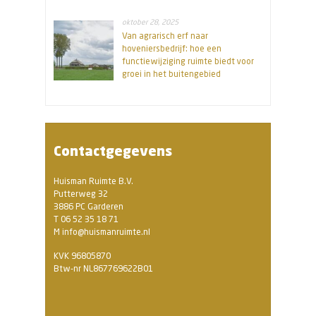
oktober 28, 2025
Van agrarisch erf naar
hoveniersbedrijf: hoe een
functiewijziging ruimte biedt voor
groei in het buitengebied
Contactgegevens
Huisman Ruimte B.V.
Putterweg 32
3886 PC Garderen
T 06 52 35 18 71
M info@huismanruimte.nl
KVK 96805870
Btw-nr NL867769622B01