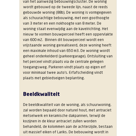
van het aanwezig bebouwingscluster. De woning
wordt gebouwd op de tweede lijn, naast de reeds
gebouwde woning (88b). De woning is vormgegeven
als schuurachtige bebouwing, met een goothoogte
van 3 meter en een nokhoogte van 8 meter. De
woning staat evenwijdig aan de kavelrichting. Het
nieuw te vormen bouwperceel heeft een oppervlakte
van 600 m2. Binnen dit bouwperceel wordt een
vrijstaande woning gerealiseerd, deze woning heeft
een maximale inhoud van 650 m3. De woning wordt
geheel onderkelderd (parkeergarage). Ontsluiting van
het perceel vindt plaats via de centrale gelegen
toegangsweg. Parkeren vindt plaats op eigen erf
voor minimaal twee auto’s. Erfafscheiding vindt
plaats met gebiedseigen beplanting.
Beeldkwaliteit
De beeldkwaliteit van de woning, als schuurwoning,
zal worden bepaald door naturel hout, met antraciet
metselwerk en keramische dakpannen, terwijl de
kozijnen in de kleur antraciet zullen worden
behandeld, de kolommen aan de achterzijde, bestaan
uit massief eiken of Lariks. De bebouwing wordt in