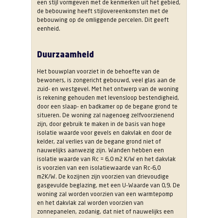
een stijl vormgeven met de kenmerken uit het gebied,
de bebouwing heeft stijlovereenkomsten met de
bebouwing op de omliggende percelen. Dit geeft
eenheid.
Duurzaamheid
Het bouwplan voorziet in de behoefte van de
bewoners, is zongericht gebouwd, veel glas aan de
zuid- en westgevel. Met het ontwerp van de woning
is rekening gehouden met levensloop bestendigheid,
door een slaap- en badkamer op de begane grond te
situeren. De woning zal nagenoeg zelfvoorzienend
zijn, door gebruik te maken in de basis van hoge
isolatie waarde voor gevels en dakvlak en door de
kelder, zal verlies van de begane grond niet of
nauwelijks aanwezig zijn. Wanden hebben een
isolatie waarde van Rc = 6,0 m2 K/W en het dakvlak
is voorzien van een isolatiewaarde van Rc-6,0
m2K/W. De kozijnen zijn voorzien van drievoudige
gasgevulde beglazing, met een U-Waarde van 0,9. De
woning zal worden voorzien van een warmtepomp
en het dakvlak zal worden voorzien van
zonnepanelen, zodanig, dat niet of nauwelijks een