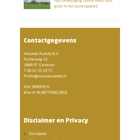
functiewijziging ruimte biedt voor
groei in het buitengebied
Contactgegevens
Huisman Ruimte B.V.
Putterweg 32
3886 PC Garderen
T 06 52 35 18 71
M info@huismanruimte.nl
KVK 96805870
Btw-nr NL867769622B01
Disclaimer en Privacy
Disclaimer