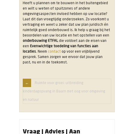
Heeft u plannen om te bouwen in het buitengebied
en wilt u weten of spuitzones of andere
omgevingsaspecten invloed hebben op uw locatie?
Laat dit dan vroegtijdig onderzoeken. Zo voorkomt u
vertraging en weet u zeker dat uw plan juridisch én
ruimtelijk goed onderbouwd is. Ik help u graag bij het
beoordelen van uw locatie en het opstellen van een
onderbouwing ETFAL
die voldoet aan de eisen van
een
Evenwichtige toedeling van functies aan
locaties
. Neem
contact
op voor een vrijblijvend
gesprek. Samen zorgen we ervoor dat jouw plan
past, nu en in de toekomst.
Ruimte voor groei: uitbreiding
kinderdagopvang in Baarn met oog voor omgeving
en natuur
Vraag | Advies | Aan