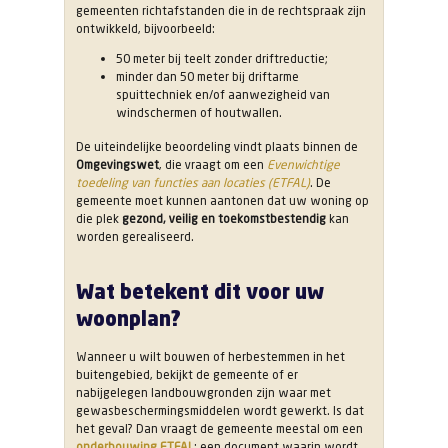
gemeenten richtafstanden die in de rechtspraak zijn
ontwikkeld, bijvoorbeeld:
50 meter bij teelt zonder driftreductie;
minder dan 50 meter bij driftarme
spuittechniek en/of aanwezigheid van
windschermen of houtwallen.
De uiteindelijke beoordeling vindt plaats binnen de
Omgevingswet
, die vraagt om een
Evenwichtige
toedeling van functies aan locaties (ETFAL)
. De
gemeente moet kunnen aantonen dat uw woning op
die plek
gezond, veilig en toekomstbestendig
kan
worden gerealiseerd.
Wat betekent dit voor uw
woonplan?
Wanneer u wilt bouwen of herbestemmen in het
buitengebied, bekijkt de gemeente of er
nabijgelegen landbouwgronden zijn waar met
gewasbeschermingsmiddelen wordt gewerkt. Is dat
het geval? Dan vraagt de gemeente meestal om een
onderbouwing ETFAL
: een document waarin wordt