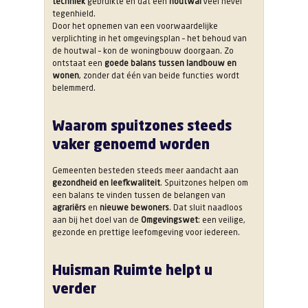
techniek
gebruikte en dat een
houtwal
veel nevel
tegenhield.
Door het opnemen van een voorwaardelijke
verplichting in het omgevingsplan – het behoud van
de houtwal – kon de woningbouw doorgaan. Zo
ontstaat een
goede balans tussen landbouw en
wonen
, zonder dat één van beide functies wordt
belemmerd.
Waarom spuitzones steeds
vaker genoemd worden
Gemeenten besteden steeds meer aandacht aan
gezondheid en leefkwaliteit
. Spuitzones helpen om
een balans te vinden tussen de belangen van
agrariërs
en
nieuwe bewoners
. Dat sluit naadloos
aan bij het doel van de
Omgevingswet
: een veilige,
gezonde en prettige leefomgeving voor iedereen.
Huisman Ruimte helpt u
verder