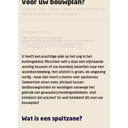
voor uw bouwplan?
U bent hier:
Home
/
Nieuws
/ Wonen bij landbouwgrond: wat
betekenen spuitzones voor uw bouwplan?
november 5, 2025
Tags:
bouwplan buitengebied
,
gewasbeschermingsmiddelen wonen
,
omgevingswet
ETFAL
,
spuitzone afstand woning
,
spuitzones
landbouwgrond
,
wonen bij landbouwgrond
U heeft een prachtige plek op het oog in het
buitengebied. Misschien wilt u daar een vrijstaande
woning bouwen of uw boerderij omzetten naar een
woonbestemming. Het uitzicht is groen, de omgeving
rustig – maar dan hoort u ineens over
spuitzones
.
Gemeenten eisen soms afstand tussen
landbouwgronden en woningen vanwege het
gebruik van gewasbeschermingsmiddelen. Wat
betekent dat precies? En wat betekent dit voor uw
bouwplan?
Wat is een spuitzone?