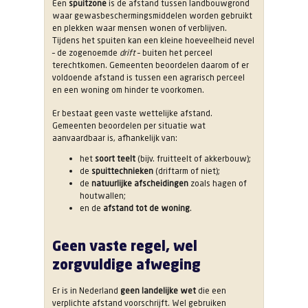
Een
spuitzone
is de afstand tussen landbouwgrond
waar gewasbeschermingsmiddelen worden gebruikt
en plekken waar mensen wonen of verblijven.
Tijdens het spuiten kan een kleine hoeveelheid nevel
– de zogenoemde
drift
– buiten het perceel
terechtkomen. Gemeenten beoordelen daarom of er
voldoende afstand is tussen een agrarisch perceel
en een woning om hinder te voorkomen.
Er bestaat geen vaste wettelijke afstand.
Gemeenten beoordelen per situatie wat
aanvaardbaar is, afhankelijk van:
het
soort teelt
(bijv. fruitteelt of akkerbouw);
de
spuittechnieken
(driftarm of niet);
de
natuurlijke afscheidingen
zoals hagen of
houtwallen;
en de
afstand tot de woning
.
Geen vaste regel, wel
zorgvuldige afweging
Er is in Nederland
geen landelijke wet
die een
verplichte afstand voorschrijft. Wel gebruiken