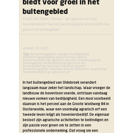
biedt voor groei in het
buitengebied
U bent hier:
Home
/
Nieuws
/ Van agrarisch erf naar
hoveniersbedrijf: hoe een functiewijziging ruimte biedt voor
groei in het buitengebied
oktober 28, 2025
Tags:
bestemmingsplan wijzigen buitengebied
,
bestemmingswijziging agrarisch naar bedrijf
,
functieverandering agrarisch perceel
,
functiewijziging
buitengebied
,
herbestemming agrarisch erf
,
herontwikkeling boerenerf
,
hoveniersbedrijf
bestemmingsplan
,
Huisman Ruimte Oldebroek
,
vergunning
hoveniersbedrijf op agrarisch erf
In het buitengebied van Oldebroek verandert
langzaam maar zeker het landschap. Waar vroeger de
landbouw de boventoon voerde, ontstaan vandaag
nieuwe vormen van bedrijvigheid. Een mooi voorbeeld
daarvan is het perceel aan de Groote Woldweg 84 in
Oosterwolde, waar een voormalig agrarisch erf een
tweede leven krijgt als hoveniersbedrijf. De eigenaar
besloot zijn agrarische activiteiten te beëindigen en
zijn passie voor groen om te zetten in een
professionele onderneming. Dat vroeg om een