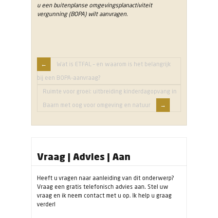
u een buitenplanse omgevingsplanactiviteit
vergunning (BOPA) wilt aanvragen.
Wat is ETFAL – en waarom is het belangrijk
bij een BOPA-aanvraag?
Ruimte voor groei: uitbreiding kinderdagopvang in
Baarn met oog voor omgeving en natuur
Vraag | Advies | Aan
Heeft u vragen naar aanleiding van dit onderwerp?
Vraag een gratis telefonisch advies aan. Stel uw
vraag en ik neem contact met u op. Ik help u graag
verder!