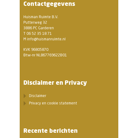
Contactgegevens
Huisman Ruimte B.V.
Putterweg 32
3886 PC Garderen
T 06 52 35 18 71
M info@huismanruimte.nl
KVK 96805870
Btw-nr NL867769622B01
Disclaimer en Privacy
Disclaimer
Privacy en cookie statement
Recente berichten