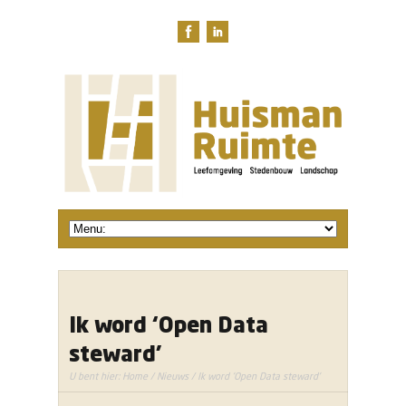
Ik word ‘Open Data
steward’
U bent hier:
Home
/
Nieuws
/ Ik word 'Open Data steward'