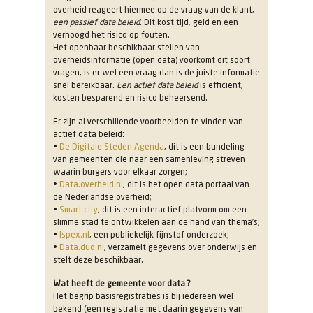
overheid reageert hiermee op de vraag van de klant,
een passief data beleid
. Dit kost tijd, geld en een
verhoogd het risico op fouten.
Het openbaar beschikbaar stellen van
overheidsinformatie (open data) voorkomt dit soort
vragen, is er wel een vraag dan is de juiste informatie
snel bereikbaar.
Een actief data beleid
is efficiënt,
kosten besparend en risico beheersend.
Er zijn al verschillende voorbeelden te vinden van
actief data beleid:
•
De Digitale Steden Agenda
, dit is een bundeling
van gemeenten die naar een samenleving streven
waarin burgers voor elkaar zorgen;
•
Data.overheid.nl
, dit is het open data portaal van
de Nederlandse overheid;
•
Smart city
, dit is een interactief platvorm om een
slimme stad te ontwikkelen aan de hand van thema’s;
•
Ispex.nl
, een publiekelijk fijnstof onderzoek;
•
Data.duo.nl
, verzamelt gegevens over onderwijs en
stelt deze beschikbaar.
Wat heeft de gemeente voor data ?
Het begrip basisregistraties is bij iedereen wel
bekend (een registratie met daarin gegevens van