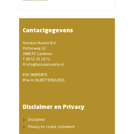
Contactgegevens
Huisman Ruimte B.V.
Putterweg 32
3886 PC Garderen
T 06 52 35 18 71
M info@huismanruimte.nl
KVK 96805870
Btw-nr NL867769622B01
Disclaimer en Privacy
Disclaimer
Privacy en cookie statement