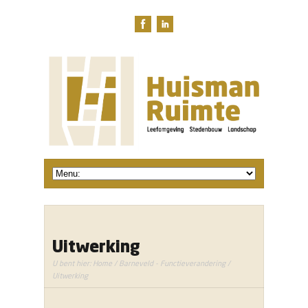
Uitwerking
U bent hier:
Home
/
Barneveld - Functieverandering
/
Uitwerking