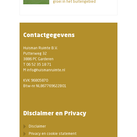
groei in het buitengebied
Contactgegevens
Huisman Ruimte B.V.
Putterweg 32
3886 PC Garderen
T 06 52 35 18 71
M info@huismanruimte.nl
KVK 96805870
Btw-nr NL867769622B01
Disclaimer en Privacy
Disclaimer
Privacy en cookie statement