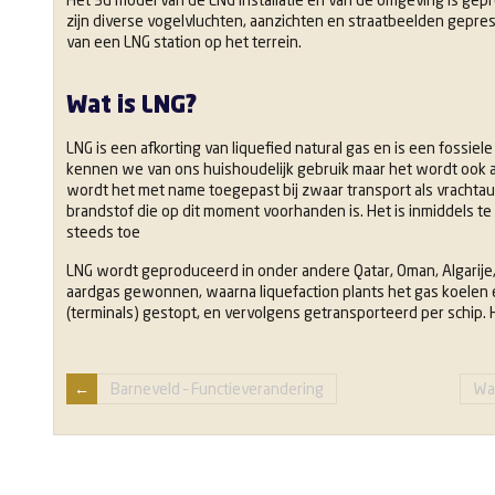
zijn diverse vogelvluchten, aanzichten en straatbeelden gepre
van een LNG station op het terrein.
Wat is LNG?
LNG is een afkorting van liquefied natural gas en is een fossiel
kennen we van ons huishoudelijk gebruik maar het wordt ook al
wordt het met name toegepast bij zwaar transport als vrachtau
brandstof die op dit moment voorhanden is. Het is inmiddels te 
steeds toe
LNG wordt geproduceerd in onder andere Qatar, Oman, Algarije,
aardgas gewonnen, waarna liquefaction plants het gas koelen e
(terminals) gestopt, en vervolgens getransporteerd per schip.
Barneveld – Functieverandering
Wa