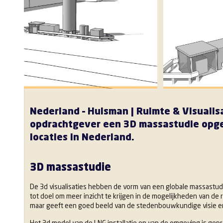
Nederland – Huisman | Ruimte & Visuali
opdrachtgever een 3D massastudie opge
locaties in Nederland.
3D massastudie
De 3d visualisaties hebben de vorm van een globale massastu
tot doel om meer inzicht te krijgen in de mogelijkheden van de 
maar geeft een goed beeld van de stedenbouwkundige visie en 
Het 3d model van de LNG installatie en van de omgeving is gep