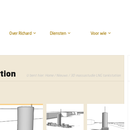
Over Richard
Diensten
Voor wie
tion
U bent hier:
Home
/
Nieuws
/ 3D massastudie LNG tankstation