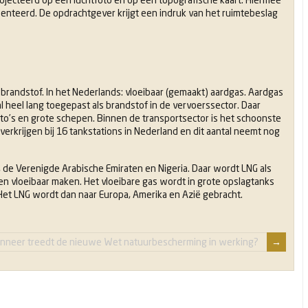
senteerd. De opdrachtgever krijgt een indruk van het ruimtebeslag
e brandstof. In het Nederlands: vloeibaar (gemaakt) aardgas. Aardgas
 heel lang toegepast als brandstof in de vervoerssector. Daar
to’s en grote schepen. Binnen de transportsector is het schoonste
verkrijgen bij 16 tankstations in Nederland en dit aantal neemt nog
 de Verenigde Arabische Emiraten en Nigeria. Daar wordt LNG als
n vloeibaar maken. Het vloeibare gas wordt in grote opslagtanks
 Het LNG wordt dan naar Europa, Amerika en Azië gebracht.
nneer treedt de nieuwe Wet natuurbescherming in werking?