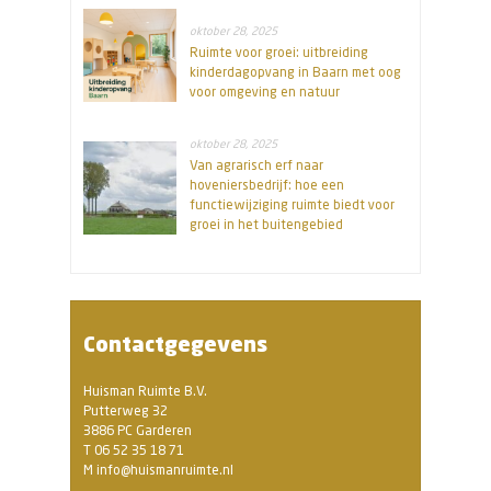
oktober 28, 2025
Ruimte voor groei: uitbreiding
kinderdagopvang in Baarn met oog
voor omgeving en natuur
oktober 28, 2025
Van agrarisch erf naar
hoveniersbedrijf: hoe een
functiewijziging ruimte biedt voor
groei in het buitengebied
Contactgegevens
Huisman Ruimte B.V.
Putterweg 32
3886 PC Garderen
T 06 52 35 18 71
M info@huismanruimte.nl