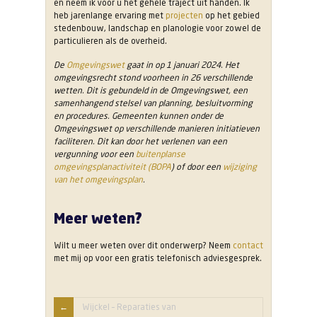
en neem ik voor u het gehele traject uit handen. Ik
heb jarenlange ervaring met
projecten
op het gebied
stedenbouw, landschap en planologie voor zowel de
particulieren als de overheid.
De
Omgevingswet
gaat in op 1 januari 2024. Het
omgevingsrecht stond voorheen in 26 verschillende
wetten. Dit is gebundeld in de Omgevingswet, een
samenhangend stelsel van planning, besluitvorming
en procedures. Gemeenten kunnen onder de
Omgevingswet op verschillende manieren initiatieven
faciliteren. Dit kan door het verlenen van een
vergunning voor een
buitenplanse
omgevingsplanactiviteit (BOPA
) of door een
wijziging
van het omgevingsplan
.
Meer weten?
Wilt u meer weten over dit onderwerp? Neem
contact
met mij op voor een gratis telefonisch adviesgesprek.
Wijckel – Reparaties van