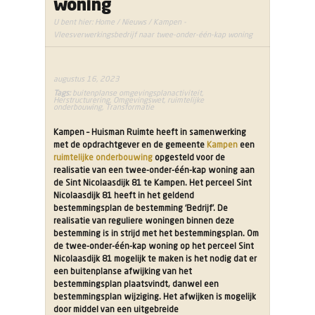
woning
U bent hier:
Home
/
Nieuws
/ Kampen -
Vleesverwerkingsbedrijf naar twee-onder-één-kap woning
augustus 16, 2023
Tags:
buitenplanse omgevingsplanactiviteit
,
Herstructurering
,
Omgevingswet
,
ruimtelijke
onderbouwing
,
Transformatie
Kampen – Huisman Ruimte heeft in samenwerking
met de opdrachtgever en de gemeente
Kampen
een
ruimtelijke onderbouwing
opgesteld voor de
realisatie van een twee-onder-één-kap woning aan
de Sint Nicolaasdijk 81 te Kampen. Het perceel Sint
Nicolaasdijk 81 heeft in het geldend
bestemmingsplan de bestemming ‘Bedrijf’. De
realisatie van reguliere woningen binnen deze
bestemming is in strijd met het bestemmingsplan. Om
de twee-onder-één-kap woning op het perceel Sint
Nicolaasdijk 81 mogelijk te maken is het nodig dat er
een buitenplanse afwijking van het
bestemmingsplan plaatsvindt, danwel een
bestemmingsplan wijziging. Het afwijken is mogelijk
door middel van een uitgebreide