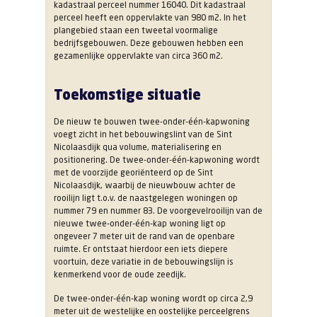
kadastraal perceel nummer 16040. Dit kadastraal
perceel heeft een oppervlakte van 980 m2. In het
plangebied staan een tweetal voormalige
bedrijfsgebouwen. Deze gebouwen hebben een
gezamenlijke oppervlakte van circa 360 m2.
Toekomstige situatie
De nieuw te bouwen twee-onder-één-kapwoning
voegt zicht in het bebouwingslint van de Sint
Nicolaasdijk qua volume, materialisering en
positionering. De twee-onder-één-kapwoning wordt
met de voorzijde georiënteerd op de Sint
Nicolaasdijk, waarbij de nieuwbouw achter de
rooilijn ligt t.o.v. de naastgelegen woningen op
nummer 79 en nummer 83. De voorgevelrooilijn van de
nieuwe twee-onder-één-kap woning ligt op
ongeveer 7 meter uit de rand van de openbare
ruimte. Er ontstaat hierdoor een iets diepere
voortuin, deze variatie in de bebouwingslijn is
kenmerkend voor de oude zeedijk.
De twee-onder-één-kap woning wordt op circa 2,9
meter uit de westelijke en oostelijke perceelgrens