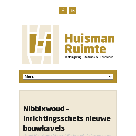
Nibbixwoud –
Inrichtingsschets nieuwe
bouwkavels
U bent hier:
Home
/
Nieuws
/ Nibbixwoud - Inrichtingsschets