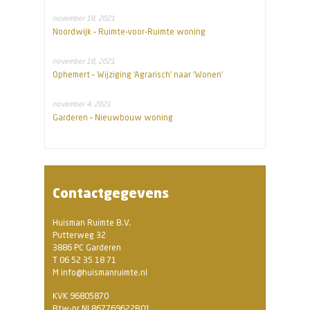
november 18, 2021
Noordwijk – Ruimte-voor-Ruimte woning
november 18, 2021
Ophemert – Wijziging ‘Agrarisch’ naar ‘Wonen’
november 4, 2021
Garderen – Nieuwbouw woning
Contactgegevens
Huisman Ruimte B.V.
Putterweg 32
3886 PC Garderen
T 06 52 35 18 71
M info@huismanruimte.nl
KVK 96805870
Btw-nr NL867769622B01