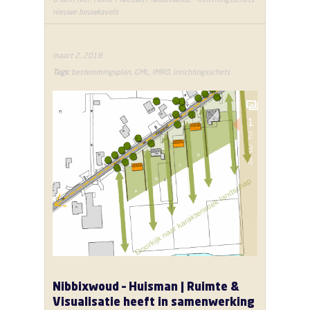
nieuwe bouwkavels
maart 2, 2018
Tags:
bestemmingsplan
,
GML
,
IMRO
,
inrichtingsschets
1
2
3
4
Nibbixwoud – Huisman | Ruimte &
Visualisatie heeft in samenwerking