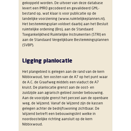
gekoppeld worden. De uitvoer van deze database
levert een IMRO gecodeerd en gevalideerd GML-
bestand op, wat klaar is voor publicatie op de
landelijke voorziening (www.ruimtelijkeplannen.nl).
Het bestemmingsplan voldoet daarbij aan het Besluit
ruimtelijke ordening (Bro), aan de Standaard
Toegankelijkheid Ruimtelijke Instrumenten (STRI) en
aan de Standaard Vergelijkbare Bestemmingsplannen
(SVBP).
Ligging planlocatie
Het plangebied is gelegen aan de rand van de kern
Nibbixwoud, ten oosten van de A7 op het punt waar
de A.C. de Graafweg middels een viaduct de A7
kruist. De planlocatie grenst aan de oost- en
zuidzijde aan agrarisch gebied zonder bebouwing.
Aan de voorzijde grenst het perceel aan de openbare
weg, de Wijzend. Vanaf de Wijzend zijn de kassen
gelegen achter de bedrijfswoning zichtbaar. De
Wijzend betreft een bebouwingslint welke in
noordoostelijke richting aansluit op de kern
Nibbixwoud.