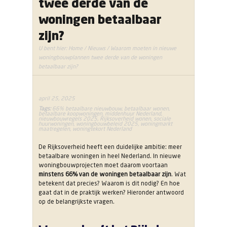
twee derde van de
woningen betaalbaar
zijn?
U bent hier:
Home
/
Nieuws
/ Waarom moeten in nieuwe
woningbouwplannen twee derde van de woningen
betaalbaar zijn?
april 25, 2025
Tags:
66% betaalbare nieuwbouw
,
betaalbaar wonen
,
betaalbare koopwoningen
,
middenhuur Nederland
,
nieuwbouwregels 2025
,
Rijksoverheid wonen
,
sociale
huurwoningen
,
woningbouwbeleid 2025
,
woningmarkt
maatregelen
,
woningtekort Nederland
De Rijksoverheid heeft een duidelijke ambitie: meer
betaalbare woningen in heel Nederland. In nieuwe
woningbouwprojecten moet daarom voortaan
minstens 66% van de woningen betaalbaar zijn
. Wat
betekent dat precies? Waarom is dit nodig? En hoe
gaat dat in de praktijk werken? Hieronder antwoord
op de belangrijkste vragen.