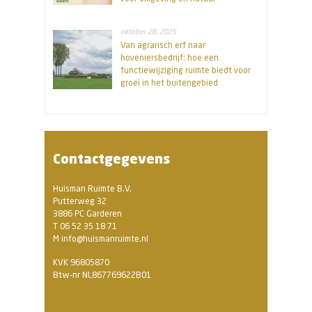
oktober 28, 2025
Van agrarisch erf naar
hoveniersbedrijf: hoe een
functiewijziging ruimte biedt voor
groei in het buitengebied
Contactgegevens
Huisman Ruimte B.V.
Putterweg 32
3886 PC Garderen
T 06 52 35 18 71
M info@huismanruimte.nl
KVK 96805870
Btw-nr NL867769622B01