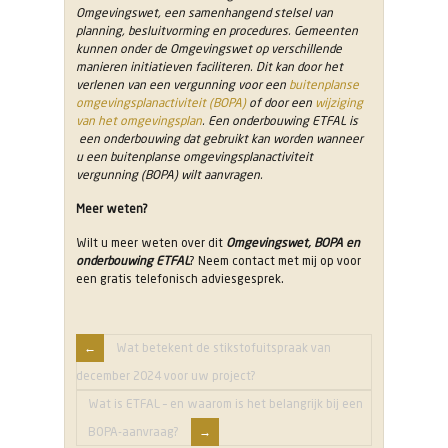
Omgevingswet, een samenhangend stelsel van
planning, besluitvorming en procedures. Gemeenten
kunnen onder de Omgevingswet op verschillende
manieren initiatieven faciliteren. Dit kan door het
verlenen van een vergunning voor een
buitenplanse
omgevingsplanactiviteit (BOPA)
of door een
wijziging
van het omgevingsplan
. Een onderbouwing ETFAL is
een onderbouwing dat gebruikt kan worden wanneer
u een buitenplanse omgevingsplanactiviteit
vergunning (BOPA) wilt aanvragen.
Meer weten?
Wilt u meer weten over dit
Omgevingswet, BOPA en
onderbouwing ETFAL
? Neem contact met mij op voor
een gratis telefonisch adviesgesprek.
Wat betekent de stikstofuitspraak van
december 2024 voor uw project?
Wat is ETFAL – en waarom is het belangrijk bij een
BOPA-aanvraag?