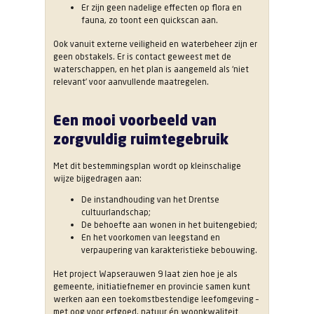
Er zijn geen nadelige effecten op flora en
fauna, zo toont een quickscan aan.
Ook vanuit externe veiligheid en waterbeheer zijn er
geen obstakels. Er is contact geweest met de
waterschappen, en het plan is aangemeld als ‘niet
relevant’ voor aanvullende maatregelen.
Een mooi voorbeeld van
zorgvuldig ruimtegebruik
Met dit bestemmingsplan wordt op kleinschalige
wijze bijgedragen aan:
De instandhouding van het Drentse
cultuurlandschap;
De behoefte aan wonen in het buitengebied;
En het voorkomen van leegstand en
verpaupering van karakteristieke bebouwing.
Het project Wapserauwen 9 laat zien hoe je als
gemeente, initiatiefnemer en provincie samen kunt
werken aan een toekomstbestendige leefomgeving –
met oog voor erfgoed, natuur én woonkwaliteit