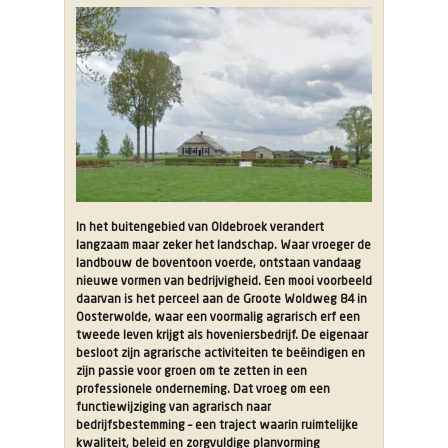
erf
naar
hoveniersbedrijf:
hoe
een
functiewijziging
ruimte
biedt
voor
groei
in
het
buitengebied
In het buitengebied van Oldebroek verandert
langzaam maar zeker het landschap. Waar vroeger de
landbouw de boventoon voerde, ontstaan vandaag
nieuwe vormen van bedrijvigheid. Een mooi voorbeeld
daarvan is het perceel aan de Groote Woldweg 84 in
Oosterwolde, waar een voormalig agrarisch erf een
tweede leven krijgt als hoveniersbedrijf. De eigenaar
besloot zijn agrarische activiteiten te beëindigen en
zijn passie voor groen om te zetten in een
professionele onderneming. Dat vroeg om een
functiewijziging van agrarisch naar
bedrijfsbestemming – een traject waarin ruimtelijke
kwaliteit, beleid en zorgvuldige planvorming