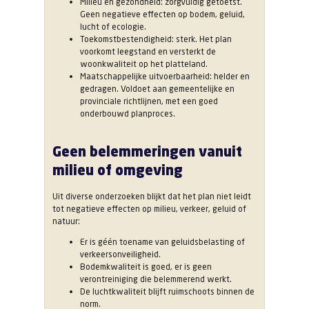
Milieu en gezondheid: zorgvuldig getoetst.
Geen negatieve effecten op bodem, geluid,
lucht of ecologie.
Toekomstbestendigheid: sterk. Het plan
voorkomt leegstand en versterkt de
woonkwaliteit op het platteland.
Maatschappelijke uitvoerbaarheid: helder en
gedragen. Voldoet aan gemeentelijke en
provinciale richtlijnen, met een goed
onderbouwd planproces.
Geen belemmeringen vanuit
milieu of omgeving
Uit diverse onderzoeken blijkt dat het plan niet leidt
tot negatieve effecten op milieu, verkeer, geluid of
natuur:
Er is géén toename van geluidsbelasting of
verkeersonveiligheid.
Bodemkwaliteit is goed, er is geen
verontreiniging die belemmerend werkt.
De luchtkwaliteit blijft ruimschoots binnen de
norm.