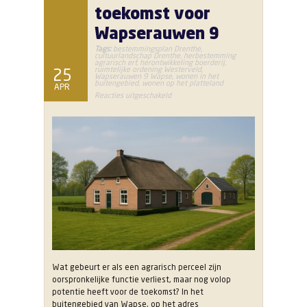
toekomst voor
Wapserauwen 9
Tags:
bestemmingsplan Drenthe
,
cultuurlandschap Drenthe
,
herbestemming
agrarisch erf
,
herontwikkeling boerderij
,
ruimtelijke ordening Westerveld
,
25
Wapserauwen 9 Wapse
,
wonen in het
buitengebied
,
wonen op het platteland
APR
voor
Reacties uitgeschakeld
Wonen
in
het
Drentse
landschap:
een
nieuwe
toekomst
voor
Wapserauwen
9
Wat gebeurt er als een agrarisch perceel zijn
oorspronkelijke functie verliest, maar nog volop
potentie heeft voor de toekomst? In het
buitengebied van Wapse, op het adres