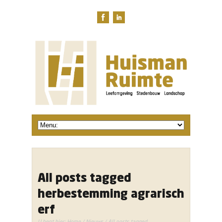
All posts tagged
herbestemming agrarisch
erf
U bent hier:
Home
/
Nieuws
/ All posts tagged