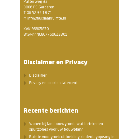
Putterweg 32
3886 PC Garderen
T 06 52 35 18 71
M info@huismanruimte.nl
KVK 96805870
Btw-nr NL867769622B01
Disclaimer en Privacy
Disclaimer
Privacy en cookie statement
Recente berichten
Wonen bij landbouwgrond: wat betekenen
spuitzones voor uw bouwplan?
Ruimte voor groei: uitbreiding kinderdagopvang in