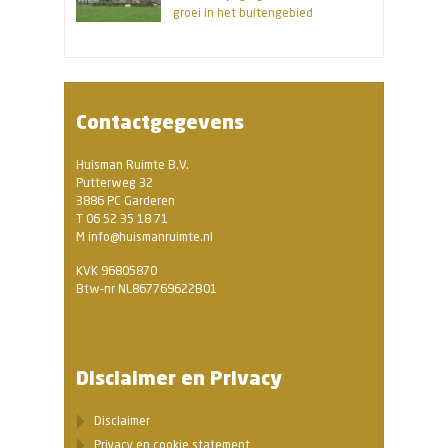
groei in het buitengebied
Contactgegevens
Huisman Ruimte B.V.
Putterweg 32
3886 PC Garderen
T 06 52 35 18 71
M info@huismanruimte.nl
KVK 96805870
Btw-nr NL867769622B01
Disclaimer en Privacy
Disclaimer
Privacy en cookie statement