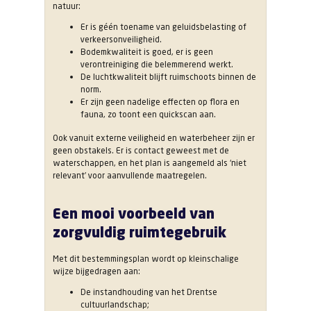
natuur:
Er is géén toename van geluidsbelasting of
verkeersonveiligheid.
Bodemkwaliteit is goed, er is geen
verontreiniging die belemmerend werkt.
De luchtkwaliteit blijft ruimschoots binnen de
norm.
Er zijn geen nadelige effecten op flora en
fauna, zo toont een quickscan aan.
Ook vanuit externe veiligheid en waterbeheer zijn er
geen obstakels. Er is contact geweest met de
waterschappen, en het plan is aangemeld als ‘niet
relevant’ voor aanvullende maatregelen.
Een mooi voorbeeld van
zorgvuldig ruimtegebruik
Met dit bestemmingsplan wordt op kleinschalige
wijze bijgedragen aan:
De instandhouding van het Drentse
cultuurlandschap;