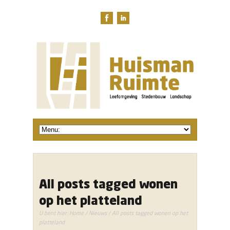
All posts tagged wonen
op het platteland
U bent hier:
Home
/
Nieuws
/ All posts tagged wonen op het
platteland