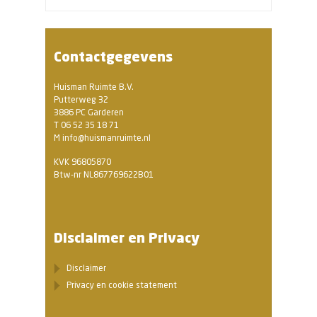
Contactgegevens
Huisman Ruimte B.V.
Putterweg 32
3886 PC Garderen
T 06 52 35 18 71
M info@huismanruimte.nl
KVK 96805870
Btw-nr NL867769622B01
Disclaimer en Privacy
Disclaimer
Privacy en cookie statement