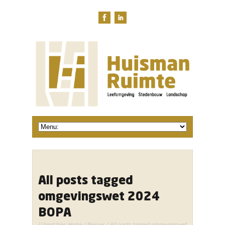
All posts tagged
omgevingswet 2024
BOPA
U bent hier:
Home
/
Nieuws
/ All posts tagged omgevingswet