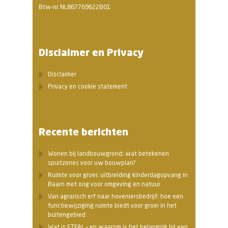
Btw-nr NL867769622B01
Disclaimer en Privacy
Disclaimer
Privacy en cookie statement
Recente berichten
Wonen bij landbouwgrond: wat betekenen
spuitzones voor uw bouwplan?
Ruimte voor groei: uitbreiding kinderdagopvang in
Baarn met oog voor omgeving en natuur
Van agrarisch erf naar hoveniersbedrijf: hoe een
functiewijziging ruimte biedt voor groei in het
buitengebied
Wat is ETFAL – en waarom is het belangrijk bij een