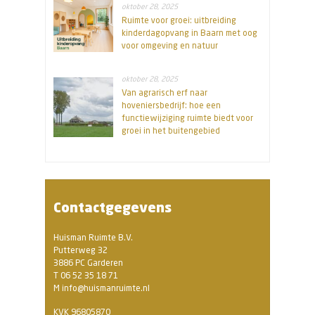
oktober 28, 2025
Ruimte voor groei: uitbreiding
kinderdagopvang in Baarn met oog
voor omgeving en natuur
oktober 28, 2025
Van agrarisch erf naar
hoveniersbedrijf: hoe een
functiewijziging ruimte biedt voor
groei in het buitengebied
Contactgegevens
Huisman Ruimte B.V.
Putterweg 32
3886 PC Garderen
T 06 52 35 18 71
M info@huismanruimte.nl
KVK 96805870