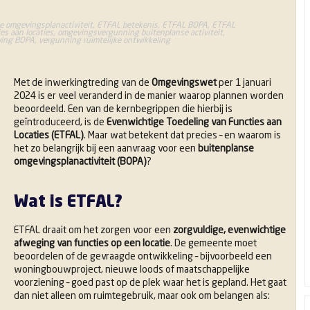
e omgevingsplanactiviteit
,
ETFAL betekenis
,
ETFAL BOPA
,
ETFAL
es aan locaties
,
omgevingsvergunning buitenplanse activiteit
,
wing BOPA
,
vergunning ruimtelijke ontwikkeling
Met de inwerkingtreding van de
Omgevingswet
per 1 januari
2024 is er veel veranderd in de manier waarop plannen worden
beoordeeld. Een van de kernbegrippen die hierbij is
geïntroduceerd, is de
Evenwichtige Toedeling van Functies aan
Locaties (ETFAL)
. Maar wat betekent dat precies – en waarom is
het zo belangrijk bij een aanvraag voor een
buitenplanse
omgevingsplanactiviteit (BOPA)
?
Wat is ETFAL?
ETFAL draait om het zorgen voor een
zorgvuldige, evenwichtige
afweging van functies op een locatie
. De gemeente moet
beoordelen of de gevraagde ontwikkeling – bijvoorbeeld een
woningbouwproject, nieuwe loods of maatschappelijke
voorziening – goed past op de plek waar het is gepland. Het gaat
dan niet alleen om ruimtegebruik, maar ook om belangen als: