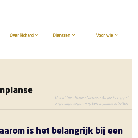
Over Richard
Diensten
Voor wie
nplanse
U bent hier:
Home
/
Nieuws
/ All posts tagged
omgevingsvergunning buitenplanse activiteit
aarom is het belangrijk bij een