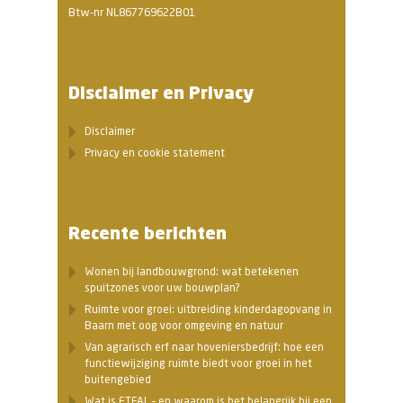
Btw-nr NL867769622B01
Disclaimer en Privacy
Disclaimer
Privacy en cookie statement
Recente berichten
Wonen bij landbouwgrond: wat betekenen
spuitzones voor uw bouwplan?
Ruimte voor groei: uitbreiding kinderdagopvang in
Baarn met oog voor omgeving en natuur
Van agrarisch erf naar hoveniersbedrijf: hoe een
functiewijziging ruimte biedt voor groei in het
buitengebied
Wat is ETFAL – en waarom is het belangrijk bij een