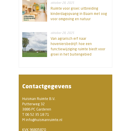
oktober 28, 2025
Ruimte voor groei: uitbreiding
kinderdagopvang in Baarn met oog
voor omgeving en natuur
oktober 28, 2025
Van agrarisch erf naar
hoveniersbedrijf: hoe een
functiewijziging ruimte biedt voor
groei in het buitengebied
Contactgegevens
Huisman Ruimte B.V.
Putterweg 32
3886 PC Garderen
T 06 52 35 18 71
M info@huismanruimte.nl
KVK 96805870