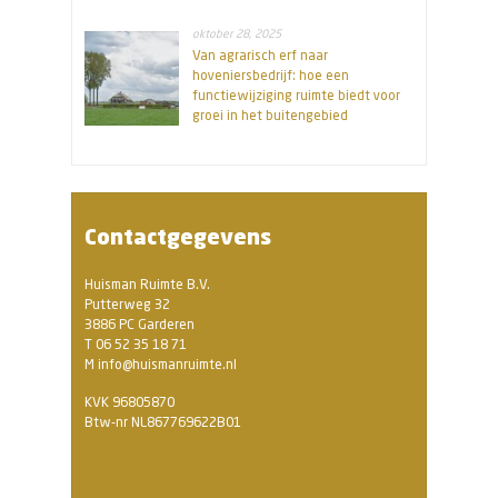
oktober 28, 2025
Van agrarisch erf naar
hoveniersbedrijf: hoe een
functiewijziging ruimte biedt voor
groei in het buitengebied
Contactgegevens
Huisman Ruimte B.V.
Putterweg 32
3886 PC Garderen
T 06 52 35 18 71
M info@huismanruimte.nl
KVK 96805870
Btw-nr NL867769622B01