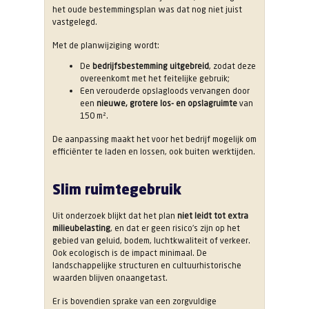
het oude bestemmingsplan was dat nog niet juist
vastgelegd.
Met de planwijziging wordt:
De
bedrijfsbestemming uitgebreid
, zodat deze
overeenkomt met het feitelijke gebruik;
Een verouderde opslagloods vervangen door
een
nieuwe, grotere los- en opslagruimte
van
150 m².
De aanpassing maakt het voor het bedrijf mogelijk om
efficiënter te laden en lossen, ook buiten werktijden.
Slim ruimtegebruik
Uit onderzoek blijkt dat het plan
niet leidt tot extra
milieubelasting
, en dat er geen risico’s zijn op het
gebied van geluid, bodem, luchtkwaliteit of verkeer.
Ook ecologisch is de impact minimaal. De
landschappelijke structuren en cultuurhistorische
waarden blijven onaangetast.
Er is bovendien sprake van een zorgvuldige