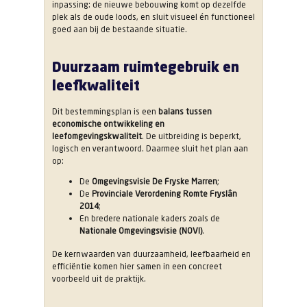
inpassing: de nieuwe bebouwing komt op dezelfde
plek als de oude loods, en sluit visueel én functioneel
goed aan bij de bestaande situatie.
Duurzaam ruimtegebruik en
leefkwaliteit
Dit bestemmingsplan is een
balans tussen
economische ontwikkeling en
leefomgevingskwaliteit
. De uitbreiding is beperkt,
logisch en verantwoord. Daarmee sluit het plan aan
op:
De
Omgevingsvisie De Fryske Marren
;
De
Provinciale Verordening Romte Fryslân
2014
;
En bredere nationale kaders zoals de
Nationale Omgevingsvisie (NOVI)
.
De kernwaarden van duurzaamheid, leefbaarheid en
efficiëntie komen hier samen in een concreet
voorbeeld uit de praktijk.