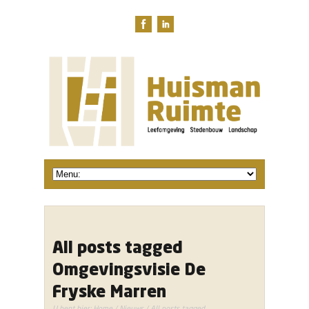
All posts tagged
Omgevingsvisie De
Fryske Marren
U bent hier:
Home
/
Nieuws
/ All posts tagged