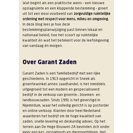
Wat begint als een praktische wens – een nieuwe
opslagruimte en een kloppende bestemming – groeit
uit tot een mooi voorbeeld van
zorgvuldige ruimtelijke
ordening met respect voor mens, milieu en omgeving
.
In deze blog lees je hoe deze
bestemmingsplanwijziging past binnen lokaal en
nationaal beleid, hoe het scoort op ruimtelijke
kwaliteit én wat het betekent voor de leefomgeving
van vandaag én morgen.
Over Garant Zaden
Garant Zaden is een familiebedrijf met een rijke
geschiedenis. In 1913 opgericht in Sneek als
groentewinkel annex zaadhandel, is het inmiddels
uitgegroeid tot een modern en gespecialiseerd
bedrijf in de verkoop van groente-, bloemen- en
landbouwzaden. Sinds 1991 is het gevestigd in
Nijemirdum, waar het volledig gericht is op postorder
en online verkoop. Klanten door heel Nederland
waarderen het bedrijf om de hoge kwaliteit van
zaden, snelle levering en deskundig advies. Op het
terrein aan De Hege Bouwen 2A bevinden zich onder
meer een kas, opslagloods en dierenverblijven. Het