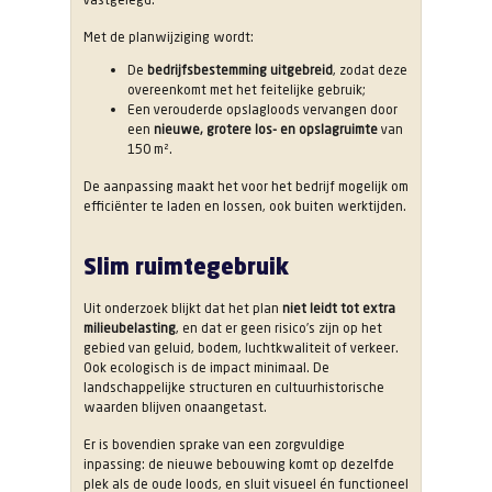
Met de planwijziging wordt:
De
bedrijfsbestemming uitgebreid
, zodat deze
overeenkomt met het feitelijke gebruik;
Een verouderde opslagloods vervangen door
een
nieuwe, grotere los- en opslagruimte
van
150 m².
De aanpassing maakt het voor het bedrijf mogelijk om
efficiënter te laden en lossen, ook buiten werktijden.
Slim ruimtegebruik
Uit onderzoek blijkt dat het plan
niet leidt tot extra
milieubelasting
, en dat er geen risico’s zijn op het
gebied van geluid, bodem, luchtkwaliteit of verkeer.
Ook ecologisch is de impact minimaal. De
landschappelijke structuren en cultuurhistorische
waarden blijven onaangetast.
Er is bovendien sprake van een zorgvuldige
inpassing: de nieuwe bebouwing komt op dezelfde
plek als de oude loods, en sluit visueel én functioneel