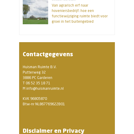
Van agrarisch erf naar
hoveniersbedrijf: hoe een
functiewijziging ruimte biedt voor
groei in het buitengebied
Contactgegevens
Huisman Ruimte B.V.
Putterweg 32
3886 PC Garderen
T 06 52 35 18 71
M info@huismanruimte.nl
KVK 96805870
Btw-nr NL867769622B01
Disclaimer en Privacy