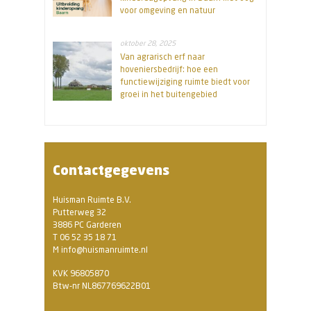
voor omgeving en natuur
oktober 28, 2025
Van agrarisch erf naar
hoveniersbedrijf: hoe een
functiewijziging ruimte biedt voor
groei in het buitengebied
Contactgegevens
Huisman Ruimte B.V.
Putterweg 32
3886 PC Garderen
T 06 52 35 18 71
M info@huismanruimte.nl
KVK 96805870
Btw-nr NL867769622B01