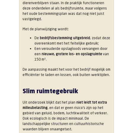
dierenverblijven staan. In de praktijk functioneren
deze onderdelen al als bedrijfsruimte, maar volgens
het oude bestemmingsplan was dat nog niet juist
vastgelegd.
Met de planwijziging wordt:
De
bedrijfsbestemming uitgebreid
, zodat deze
overeenkomt met het feitelijke gebruik;
Een verouderde opslagloods vervangen door
een
nieuwe, grotere los- en opslagruimte
van
150 m².
De aanpassing maakt het voor het bedrijf mogelijk om
efficiënter te laden en lossen, ook buiten werktijden.
Slim ruimtegebruik
Uit onderzoek blijkt dat het plan
niet leidt tot extra
milieubelasting
, en dat er geen risico’s zijn op het
gebied van geluid, bodem, luchtkwaliteit of verkeer.
Ook ecologisch is de impact minimaal. De
landschappelijke structuren en cultuurhistorische
waarden blijven onaangetast.