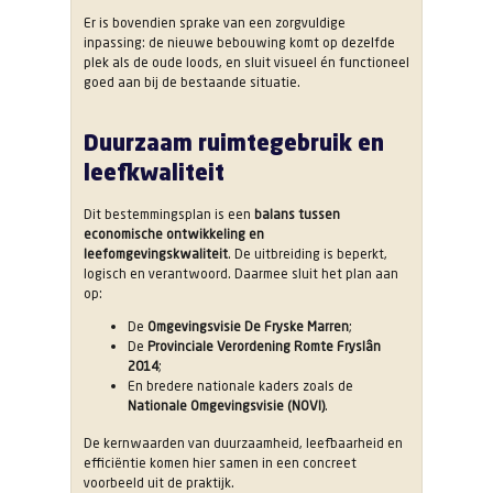
Er is bovendien sprake van een zorgvuldige
inpassing: de nieuwe bebouwing komt op dezelfde
plek als de oude loods, en sluit visueel én functioneel
goed aan bij de bestaande situatie.
Duurzaam ruimtegebruik en
leefkwaliteit
Dit bestemmingsplan is een
balans tussen
economische ontwikkeling en
leefomgevingskwaliteit
. De uitbreiding is beperkt,
logisch en verantwoord. Daarmee sluit het plan aan
op:
De
Omgevingsvisie De Fryske Marren
;
De
Provinciale Verordening Romte Fryslân
2014
;
En bredere nationale kaders zoals de
Nationale Omgevingsvisie (NOVI)
.
De kernwaarden van duurzaamheid, leefbaarheid en
efficiëntie komen hier samen in een concreet
voorbeeld uit de praktijk.