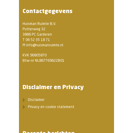
Contactgegevens
Huisman Ruimte B.V.
Putterweg 32
3886 PC Garderen
T 06 52 35 18 71
M info@huismanruimte.nl
KVK 96805870
Btw-nr NL867769622B01
Disclaimer en Privacy
Disclaimer
Privacy en cookie statement
Recente berichten