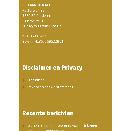
Huisman Ruimte B.V.
Putterweg 32
3886 PC Garderen
T 06 52 35 18 71
M info@huismanruimte.nl
KVK 96805870
Btw-nr NL867769622B01
Disclaimer en Privacy
Disclaimer
Privacy en cookie statement
Recente berichten
Wonen bij landbouwgrond: wat betekenen
spuitzones voor uw bouwplan?