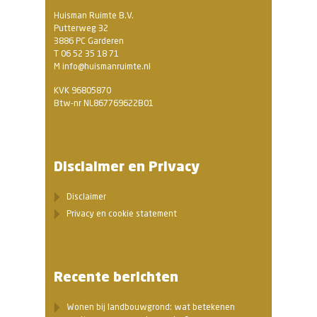
Huisman Ruimte B.V.
Putterweg 32
3886 PC Garderen
T 06 52 35 18 71
M info@huismanruimte.nl
KVK 96805870
Btw-nr NL867769622B01
Disclaimer en Privacy
Disclaimer
Privacy en cookie statement
Recente berichten
Wonen bij landbouwgrond: wat betekenen