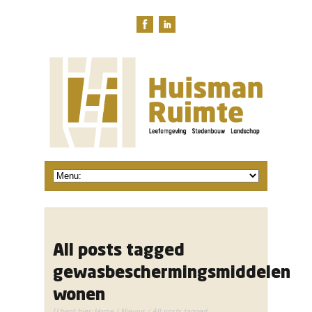
All posts tagged
gewasbeschermingsmiddelen
wonen
U bent hier:
Home
/
Nieuws
/ All posts tagged