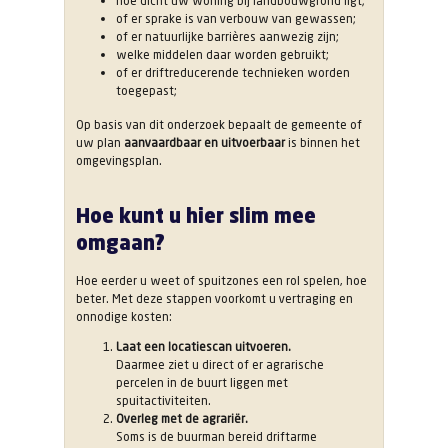
hoe dicht uw woning bij landbouwgrond ligt;
of er sprake is van verbouw van gewassen;
of er natuurlijke barrières aanwezig zijn;
welke middelen daar worden gebruikt;
of er driftreducerende technieken worden
toegepast;
Op basis van dit onderzoek bepaalt de gemeente of
uw plan
aanvaardbaar en uitvoerbaar
is binnen het
omgevingsplan.
Hoe kunt u hier slim mee
omgaan?
Hoe eerder u weet of spuitzones een rol spelen, hoe
beter. Met deze stappen voorkomt u vertraging en
onnodige kosten:
Laat een locatiescan uitvoeren.
Daarmee ziet u direct of er agrarische
percelen in de buurt liggen met
spuitactiviteiten.
Overleg met de agrariër.
Soms is de buurman bereid driftarme