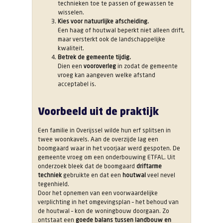
technieken toe te passen of gewassen te
wisselen.
Kies voor natuurlijke afscheiding.
Een haag of houtwal beperkt niet alleen drift,
maar versterkt ook de landschappelijke
kwaliteit.
Betrek de gemeente tijdig.
Dien een
vooroverleg
in zodat de gemeente
vroeg kan aangeven welke afstand
acceptabel is.
Voorbeeld uit de praktijk
Een familie in Overijssel wilde hun erf splitsen in
twee woonkavels. Aan de overzijde lag een
boomgaard waar in het voorjaar werd gespoten. De
gemeente vroeg om een onderbouwing ETFAL. Uit
onderzoek bleek dat de boomgaard
driftarme
techniek
gebruikte en dat een
houtwal
veel nevel
tegenhield.
Door het opnemen van een voorwaardelijke
verplichting in het omgevingsplan – het behoud van
de houtwal – kon de woningbouw doorgaan. Zo
ontstaat een
goede balans tussen landbouw en