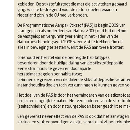
gebieden. De stikstofuitstoot die met die activiteiten gepaard
ging, was te bedreigend voor de natuurdoelen waaraan
Nederland zich in de EU had verbonden.
De Programmatische Aanpak Stikstof (PAS) is begin 2009 van
start gegaan als onderdeel van Natura 2000, met het doel om
de vastgelopen vergunningverlening in het kader van de
Natuurbeschermingswet 1998 weer vlot te trekken. Om dit
alles in beweging te zetten werkt de PAS aan twee fronten:
o Behoud en herstel van de bedreigde habitattypes
bevorderen door de huidige daling van de stikstofdepositie
een extra impuls te geven en door aparte
herstelmaatregelen per habitattype;
o Binnen de grenzen van de dalende stikstofdepositie veran
instandhoudingdoelen toch vergunningen te kunnen geven voor
Het doel van de PAS is door het verminderen van de stikstofde
projecten mogelijk te maken. Het verminderen van de stikstof
(staltechnieken) en door natuurgebieden beter geschikt te mak
Een gewenst neveneffect van de PAS is ook dat het aanvragen
straks een stuk eenvoudiger zal zijn, vooral dankzij het rekeni