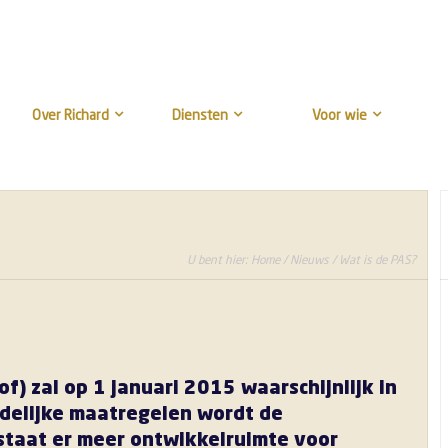
Over Richard
Diensten
Voor wie
U bent hier:
Home
/
Nieuws
/ Wat is de PAS?
) zal op 1 januari 2015 waarschijnlijk in
delijke maatregelen wordt de
tstaat er meer ontwikkelruimte voor