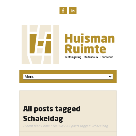
All posts tagged
Schakeldag
U bent hier:
Home
/
Nieuws
/ All posts tagged Schakeldag