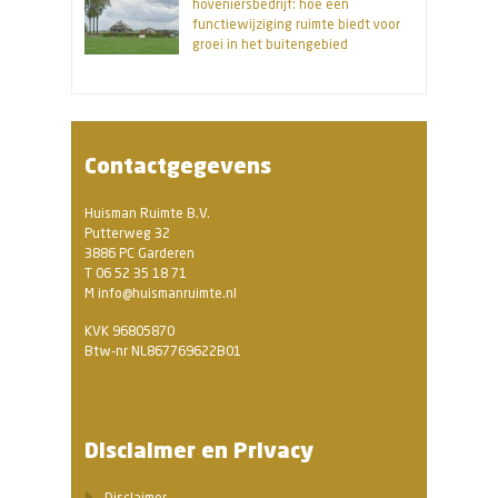
hoveniersbedrijf: hoe een
functiewijziging ruimte biedt voor
groei in het buitengebied
Contactgegevens
Huisman Ruimte B.V.
Putterweg 32
3886 PC Garderen
T 06 52 35 18 71
M info@huismanruimte.nl
KVK 96805870
Btw-nr NL867769622B01
Disclaimer en Privacy
Disclaimer