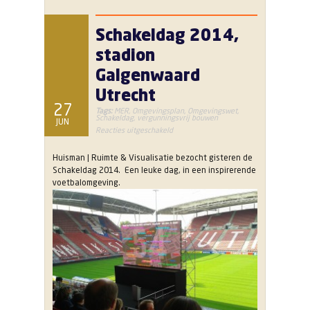
Schakeldag 2014,
stadion
Galgenwaard
Utrecht
27
Tags:
MER
,
Omgevingsplan
,
Omgevingswet
,
Schakeldag
,
vergunningsvrij bouwen
JUN
voor
Reacties uitgeschakeld
Schakeldag
2014,
stadion
Huisman | Ruimte & Visualisatie bezocht gisteren de
Galgenwaard
Utrecht
Schakeldag 2014. Een leuke dag, in een inspirerende
voetbalomgeving.