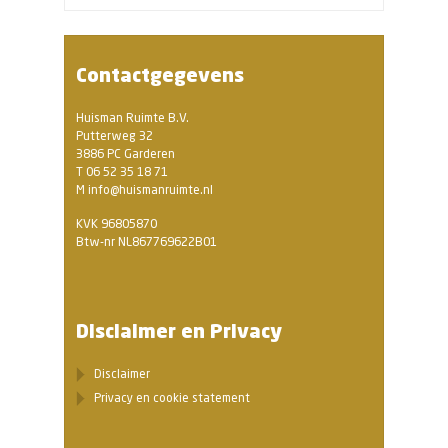
Contactgegevens
Huisman Ruimte B.V.
Putterweg 32
3886 PC Garderen
T 06 52 35 18 71
M info@huismanruimte.nl
KVK 96805870
Btw-nr NL867769622B01
Disclaimer en Privacy
Disclaimer
Privacy en cookie statement