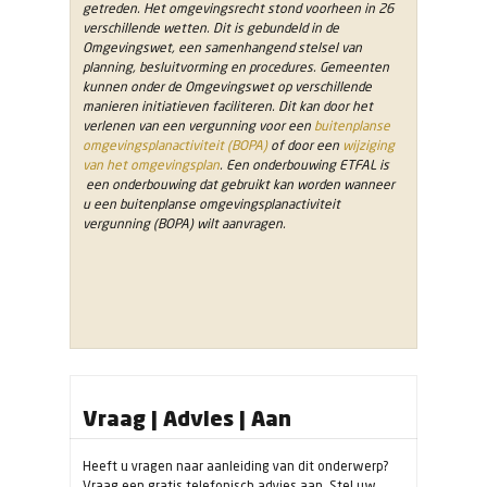
getreden. Het omgevingsrecht stond voorheen in 26
verschillende wetten. Dit is gebundeld in de
Omgevingswet, een samenhangend stelsel van
planning, besluitvorming en procedures. Gemeenten
kunnen onder de Omgevingswet op verschillende
manieren initiatieven faciliteren. Dit kan door het
verlenen van een vergunning voor een
buitenplanse
omgevingsplanactiviteit (BOPA)
of door een
wijziging
van het omgevingsplan
. Een onderbouwing ETFAL is
een onderbouwing dat gebruikt kan worden wanneer
u een buitenplanse omgevingsplanactiviteit
vergunning (BOPA) wilt aanvragen.
Vraag | Advies | Aan
Heeft u vragen naar aanleiding van dit onderwerp?
Vraag een gratis telefonisch advies aan. Stel uw