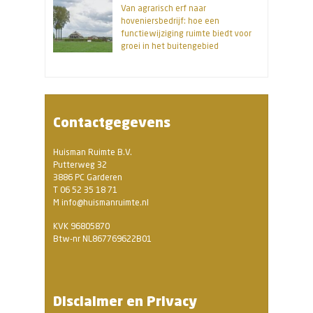
Van agrarisch erf naar
hoveniersbedrijf: hoe een
functiewijziging ruimte biedt voor
groei in het buitengebied
Contactgegevens
Huisman Ruimte B.V.
Putterweg 32
3886 PC Garderen
T 06 52 35 18 71
M info@huismanruimte.nl
KVK 96805870
Btw-nr NL867769622B01
Disclaimer en Privacy