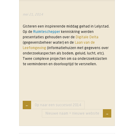
mei 21, 2014
Gisteren een inspirerende middag gehad in Lelystad.
Op de
Ruimteschepper
kenniskring werden
presentaties gehouden over de
Digitale Delta
(gegevensbeheer water) en de
Laan van de
Leefomgeving
(informatiehuizen met gegevens over
onderzoekaspecten als bodem, geluid, lucht, etc).
Twee complexe projecten om oa onderzoekslasten
te verminderen en doorlooptijd te versnellen.
Op naar een succesvol 2014
Nieuwe naam = nieuwe website