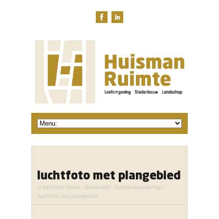
luchtfoto met plangebied
U bent hier:
Home
/
Barneveld - Functieverandering
/
luchtfoto met plangebied