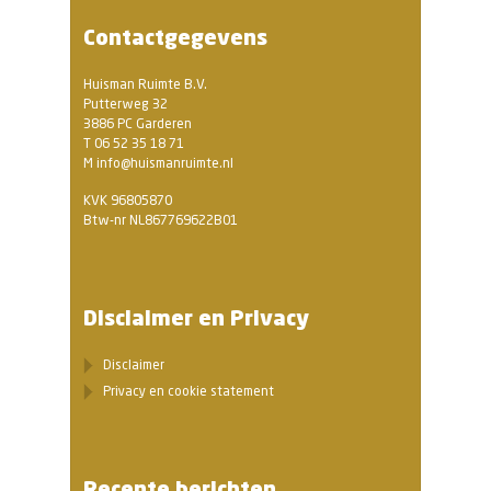
Contactgegevens
Huisman Ruimte B.V.
Putterweg 32
3886 PC Garderen
T 06 52 35 18 71
M info@huismanruimte.nl
KVK 96805870
Btw-nr NL867769622B01
Disclaimer en Privacy
Disclaimer
Privacy en cookie statement
Recente berichten