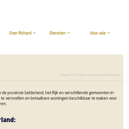
Over Richard
Diensten
Voor wie
U bent hier:
Home
/ Woondeal Gelderland
de provincie Gelderland, het Rijk en verschillende gemeenten in
te versnellen en betaalbare woningen beschikbaar te maken voor
ren.
land: