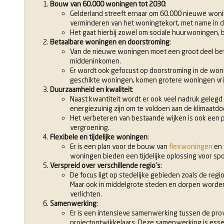
Bouw van 60.000 woningen tot 2030
:
Gelderland streeft ernaar om 60.000 nieuwe wonin
verminderen van het woningtekort, met name in d
Het gaat hierbij zowel om sociale huurwoningen
Betaalbare woningen en doorstroming
:
Van de nieuwe woningen moet een groot deel beta
middeninkomen.
Er wordt ook gefocust op doorstroming in de woni
geschikte woningen, komen grotere woningen vrij
Duurzaamheid en kwaliteit
:
Naast kwantiteit wordt er ook veel nadruk geleg
energiezuinig zijn om te voldoen aan de klimaatdoe
Het verbeteren van bestaande wijken is ook een pr
vergroening.
Flexibele en tijdelijke woningen
:
Er is een plan voor de bouw van
flexwoningen
en 
woningen bieden een tijdelijke oplossing voor sp
Verspreid over verschillende regio’s
:
De focus ligt op stedelijke gebieden zoals de re
Maar ook in middelgrote steden en dorpen worde
verlichten.
Samenwerking
:
Er is een intensieve samenwerking tussen de pro
projectontwikkelaars. Deze samenwerking is esse