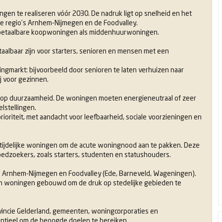
gen te realiseren vóór 2030. De nadruk ligt op snelheid en het
e regio’s Arnhem-Nijmegen en de Foodvalley.
, betaalbare koopwoningen als middenhuurwoningen.
albaar zijn voor starters, senioren en mensen met een
ngmarkt: bijvoorbeeld door senioren te laten verhuizen naar
 voor gezinnen.
d op duurzaamheid. De woningen moeten energieneutraal of zeer
lstellingen.
ioriteit, met aandacht voor leefbaarheid, sociale voorzieningen en
tijdelijke woningen om de acute woningnood aan te pakken. Deze
oedzoekers, zoals starters, studenten en statushouders.
gio Arnhem-Nijmegen en Foodvalley (Ede, Barneveld, Wageningen).
n woningen gebouwd om de druk op stedelijke gebieden te
vincie Gelderland, gemeenten, woningcorporaties en
ntieel om de beoogde doelen te bereiken.