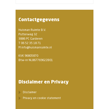
Contactgegevens
Huisman Ruimte B.V.
Putterweg 32
3886 PC Garderen
T 06 52 35 18 71
M info@huismanruimte.nl
KVK 96805870
Btw-nr NL867769622B01
Disclaimer en Privacy
Disclaimer
Privacy en cookie statement