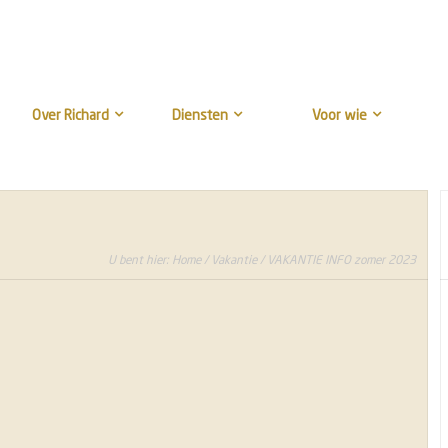
Over Richard
Diensten
Voor wie
U bent hier:
Home
/
Vakantie
/ VAKANTIE INFO zomer 2023