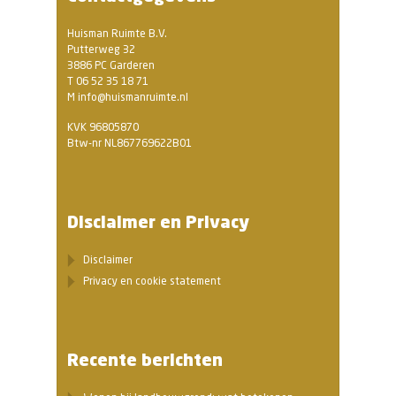
Huisman Ruimte B.V.
Putterweg 32
3886 PC Garderen
T 06 52 35 18 71
M info@huismanruimte.nl
KVK 96805870
Btw-nr NL867769622B01
Disclaimer en Privacy
Disclaimer
Privacy en cookie statement
Recente berichten